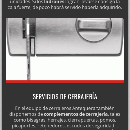
unidades. Si los
ladrones
logran llevarse consigo la
03-2019)
caja fuerte, de poco habrá servido haberla adquirido.
CERRAJERÍA DE URGENCIA 24 HORAS · (21-03-2019)
CERRAJEROS LOS 365 DÍAS · (21-03-2019)
SERVICIOS DE CERRAJERÍA · (21-03-2019)
TIPOS DE REJAS Y VALLAS · (21-03-2019)
DUPLICADO DE LLAVES · (21-03-2019)
APERTURA DE PUERTAS 24 HORAS · (21-03-2019)
SERVICIOS DE CERRAJERÍA
MONTAJE DE CERRADURAS ANTI LADRONES · (21-03-2019)
En el equipo de cerrajeros Antequera también
CAMBIO DE CERRADURAS · (21-03-2019)
disponemos de
complementos de cerrajería
, tales
como
bisagras, herrajes, cierrapuertas, pomos,
CERRADURAS DE SOBREPONER LINCE · (21-03-2019)
picaportes, retenedores, escudos de seguridad
...