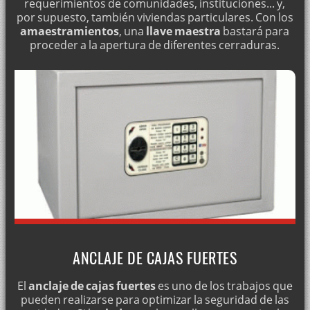
requerimientos de comunidades, instituciones... y,
CAMBIO DE BOMBÍN · (21-03-2019)
por supuesto, también viviendas particulares. Con los
amaestramientos
, una
llave maestra
bastará para
proceder a la apertura de diferentes cerraduras.
CERRAJEROS BARATOS · (21-03-2019)
MARCA FAC SEGURIDAD · (21-03-2019)
CERRADURAS MOTTURA, INSTALACIÓN Y REPARACIÓN · (21-
03-2019)
APERTURAS SIN ROMPER · (21-03-2019)
APERTURA DE PUERTAS BLINDADAS · (21-03-2019)
ABUS: CERRADURAS Y SISTEMAS DE CERRAJERÍA · (21-03-
2019)
ANCLAJE DE CAJAS FUERTES
SERVICIO DE CERRAJERÍA A DOMICILIO · (21-03-2019)
El
anclaje de cajas fuertes
es uno de los trabajos que
pueden realizarse para optimizar la seguridad de las
CERRADURAS BTV, INSTALACIÓN Y MANTENIMIENTO · (21-