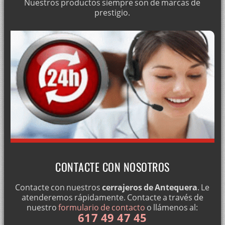
Nuestros productos siempre son de marcas de
prestigio.
AMAESTRAMIENTO DE BOMBINES · (21-03-2019)
¿NECESITA ABRIR SU CAJA FUERTE? · (21-03-2019)
MONTAJE DE PERSIANAS METÁLICAS PARA LOCALES · (21-03-
2019)
ABRIR PUERTAS DE SEGURIDAD · (21-03-2019)
INSTALACIÓN DE CERRADURAS TESA TS50 · (21-03-2019)
VENTA DE CERRADURAS FICHET · (21-03-2019)
CERRAJERO PROFESIONAL · (21-03-2019)
CONTACTE CON NOSOTROS
SERVICIOS DE CERRAJERÍA URGENTE · (21-03-2019)
Contacte con nuestros
cerrajeros de Antequera
. Le
atenderemos rápidamente. Contacte a través de
nuestro
formulario de contacto
o llámenos al:
INSTALACIÓN DE CERRADURAS FAC · (21-03-2019)
617 49 47 45