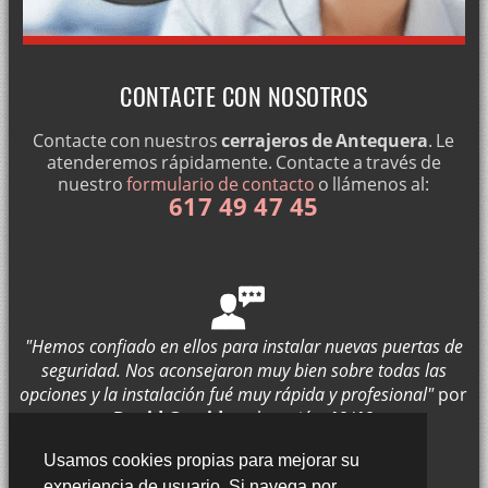
PRODUCTOS DE CERRAJERÍA MOTTURA
APERTURA DE PUERTAS 24 HORAS
VENTAJAS DE LAS PUERTAS BLINDADAS
CONTACTE CON NOSOTROS
INSTALACIÓN DE CERRADURAS ABUS
Contacte con nuestros
cerrajeros de Antequera
. Le
CERRAJERÍA 24 HORAS
atenderemos rápidamente. Contacte a través de
nuestro
formulario de contacto
o llámenos al:
CINCO CONSEJOS PARA EVITAR ROBOS EN HOGARES
617 49 47 45
¿QUÉ MÉTODOS EMPLEAN LOS LADRONES PARA ROBAR?
CERRADURAS ANTIRROBO PARA VIVIENDAS
PUERTAS DE CASA – CÓMO ELEGIR UNA PUERTA
CÓMO INSTALAR UNA PUERTA AUTOMÁTICA
"Hemos confiado en ellos para instalar nuevas puertas de
seguridad. Nos aconsejaron muy bien sobre todas las
CÓMO CAMBIAR LA CERRADURA DE UNA PUERTA PASO A PASO
opciones y la instalación fué muy rápida y profesional"
por
¡ CERRAJERO A DOMICILIO URGENTE! SERVICIO EN
David Garrido
valoración
10
/
10
ANTEQUERA
Enviar opinión
Usamos cookies propias para mejorar su
¿LLAVE ROTA DENTRO DE LA CERRADURA? CERRAJERO
experiencia de usuario. Si navega por