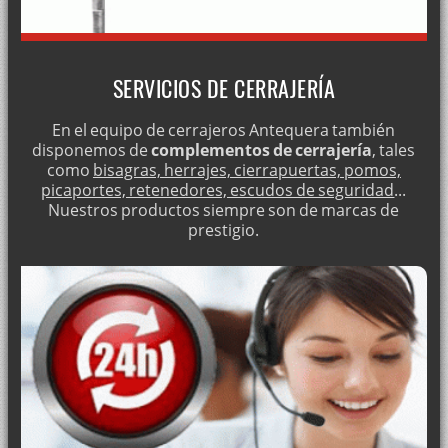
DUPLICADO DE LLAVES
APERTURA DE PUERTAS 24 HORAS
MONTAJE DE CERRADURAS ANTI LADRONES
SERVICIOS DE CERRAJERÍA
CAMBIO DE CERRADURAS
En el equipo de cerrajeros Antequera también
CERRADURAS DE SOBREPONER LINCE
disponemos de
complementos de cerrajería
, tales
AMAESTRAMIENTO DE BOMBINES
como
bisagras, herrajes, cierrapuertas, pomos,
picaportes, retenedores, escudos de seguridad
...
¿NECESITA ABRIR SU CAJA FUERTE?
Nuestros productos siempre son de marcas de
prestigio.
MONTAJE DE PERSIANAS METÁLICAS PARA LOCALES
ABRIR PUERTAS DE SEGURIDAD
INSTALACIÓN DE CERRADURAS TESA TS50
VENTA DE CERRADURAS FICHET
CERRAJERO PROFESIONAL
SERVICIOS DE CERRAJERÍA URGENTE
INSTALACIÓN DE CERRADURAS FAC