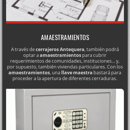
CERRAJERÍA ECONÓMICA EN ANTEQUERA
MARCA MOTTURA
REJAS Y VALLAS
DUPLICADO DE LLAVES
AMAESTRAMIENTOS
ABRIMOS COCHES LAS 24 HORAS
CERRADURAS ANTI LADRONES
A través de
cerrajeros Antequera
, también podrá
optar a
amaestramientos
para cubrir
CAMBIO DE CERRADURAS
requerimientos de comunidades, instituciones... y,
por supuesto, también viviendas particulares. Con los
INSTALACIÓN DE CERRADURAS LINCE
amaestramientos
, una
llave maestra
bastará para
AMAESTRAMIENTO DE BOMBILLOS
proceder a la apertura de diferentes cerraduras.
APERTURA DE CAJAS FUERTES
INSTALACIÓN Y REPARACIÓN DE PERSIANAS PARA COMERCIOS
CERRADURAS TESA, INSTALACIÓN Y MANTENIMIENTO
APERTURA DE PUERTAS ACORAZADAS
INSTALACIÓN DE CERRADURAS FICHET