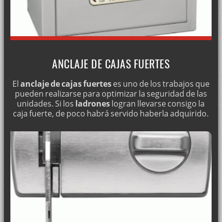
CAMBIO DE BOMBÍN
CERRAJEROS BARATOS
MARCA FAC SEGURIDAD
CERRADURAS MOTTURA, INSTALACIÓN Y REPARACIÓN
ANCLAJE DE CAJAS FUERTES
APERTURAS SIN ROMPER
El
anclaje de cajas fuertes
es uno de los trabajos que
APERTURA DE PUERTAS BLINDADAS
pueden realizarse para optimizar la seguridad de las
unidades. Si los
ladrones
logran llevarse consigo la
ABUS: CERRADURAS Y SISTEMAS DE CERRAJERÍA
caja fuerte, de poco habrá servido haberla adquirido.
SERVICIO DE CERRAJERÍA A DOMICILIO
CERRADURAS BTV, INSTALACIÓN Y MANTENIMIENTO
CERRAJERÍA DE URGENCIA 24 HORAS
CERRAJEROS LOS 365 DÍAS
SERVICIOS DE CERRAJERÍA
TIPOS DE REJAS Y VALLAS